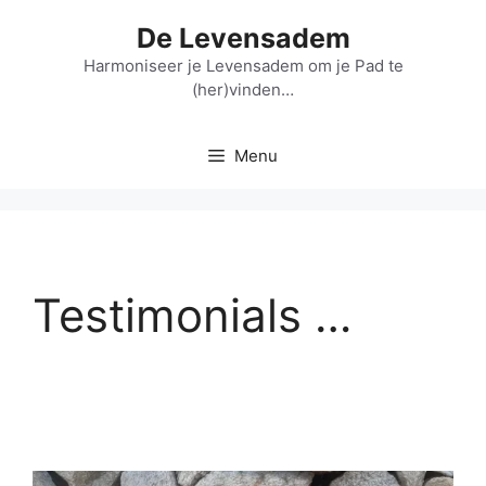
Spring
De Levensadem
naar
de
Harmoniseer je Levensadem om je Pad te
(her)vinden…
inhoud
Menu
Testimonials …