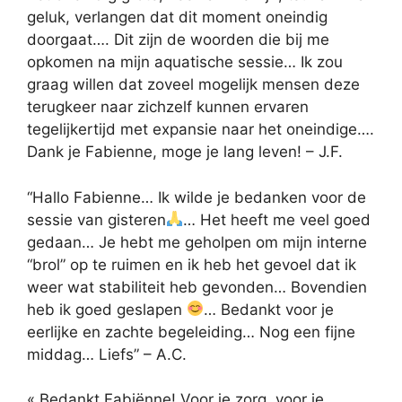
geluk, verlangen dat dit moment oneindig
doorgaat…. Dit zijn de woorden die bij me
opkomen na mijn aquatische sessie… Ik zou
graag willen dat zoveel mogelijk mensen deze
terugkeer naar zichzelf kunnen ervaren
tegelijkertijd met expansie naar het oneindige….
Dank je Fabienne, moge je lang leven! – J.F.
“Hallo Fabienne… Ik wilde je bedanken voor de
sessie van gisteren
… Het heeft me veel goed
gedaan… Je hebt me geholpen om mijn interne
“brol” op te ruimen en ik heb het gevoel dat ik
weer wat stabiliteit heb gevonden… Bovendien
heb ik goed geslapen
… Bedankt voor je
eerlijke en zachte begeleiding… Nog een fijne
middag… Liefs” – A.C.
« Bedankt Fabiënne! Voor je zorg, voor je