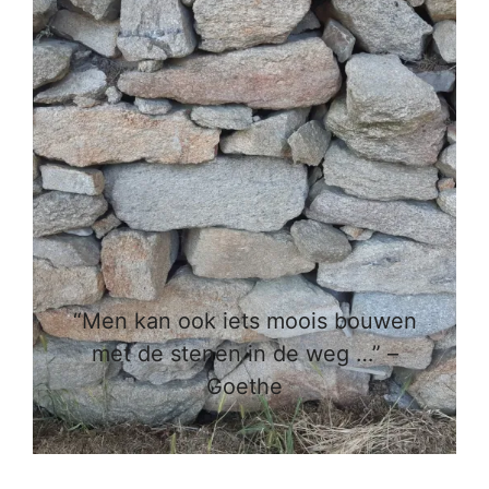
“Men kan ook iets moois bouwen
met de stenen in de weg …” –
Goethe