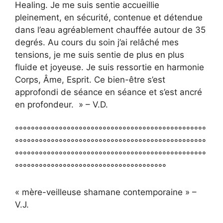
Healing. Je me suis sentie accueillie
pleinement, en sécurité, contenue et détendue
dans l’eau agréablement chauffée autour de 35
degrés. Au cours du soin j’ai relâché mes
tensions, je me suis sentie de plus en plus
fluide et joyeuse. Je suis ressortie en harmonie
Corps, Âme, Esprit. Ce bien-être s’est
approfondi de séance en séance et s’est ancré
en profondeur. » – V.D.
°°°°°°°°°°°°°°°°°°°°°°°°°°°°°°°°°°°°°°°°°°°°°°°°
°°°°°°°°°°°°°°°°°°°°°°°°°°°°°°°°°°°°°°°°°°°°°°°°
°°°°°°°°°°°°°°°°°°°°°°°°°°°°°°°°°°°°°°°°°°°°°°°°
°°°°°°°°°°°°°°°°°°°°°°°°°°°°°°°°°°°°°°
« mère-veilleuse shamane contemporaine » –
V.J.