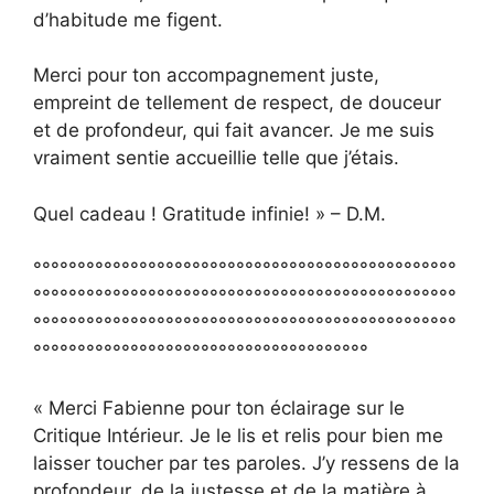
d’habitude me figent.
Merci pour ton accompagnement juste,
empreint de tellement de respect, de douceur
et de profondeur, qui fait avancer. Je me suis
vraiment sentie accueillie telle que j’étais.
Quel cadeau ! Gratitude infinie! » – D.M.
°°°°°°°°°°°°°°°°°°°°°°°°°°°°°°°°°°°°°°°°°°°°°°°°
°°°°°°°°°°°°°°°°°°°°°°°°°°°°°°°°°°°°°°°°°°°°°°°°
°°°°°°°°°°°°°°°°°°°°°°°°°°°°°°°°°°°°°°°°°°°°°°°°
°°°°°°°°°°°°°°°°°°°°°°°°°°°°°°°°°°°°°°
« Merci Fabienne pour ton éclairage sur le
Critique Intérieur. Je le lis et relis pour bien me
laisser toucher par tes paroles. J’y ressens de la
profondeur, de la justesse et de la matière à