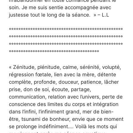
m’abandonner en toute confiance pendant le
soin. Je me suis sentie accompagnée avec
justesse tout le long de la séance. » – L.L
°°°°°°°°°°°°°°°°°°°°°°°°°°°°°°°°°°°°°°°°°°°°°°°°
°°°°°°°°°°°°°°°°°°°°°°°°°°°°°°°°°°°°°°°°°°°°°°°°
°°°°°°°°°°°°°°°°°°°°°°°°°°°°°°°°°°°°°°°°°°°°°°°°
°°°°°°°°°°°°°°°°°°°°°°°°°°°°°°°°°°°°°°
« Zénitude, plénitude, calme, sérénité, volupté,
régression fœtale, lien avec la mère, détente
complète, profonde, douceur, patience, lâcher
prise, don de soi, écoute, partage,
communication, relation avec l’univers, perte de
conscience des limites du corps et intégration
dans l’infini, l’infiniment grand, mer de bien-
être, tsunami de bonheur, envie que ce moment
se prolonge indéfiniment…. Voilà les mots qui