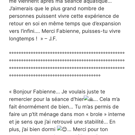
me viennent après ma séance aquatique…
J’aimerais que le plus grand nombre de
personnes puissent vivre cette expérience de
retour en soi en même temps que d’expansion
vers l’infini…. Merci Fabienne, puisses-tu vivre
longtemps ! » – J.F.
°°°°°°°°°°°°°°°°°°°°°°°°°°°°°°°°°°°°°°°°°°°°°°°°
°°°°°°°°°°°°°°°°°°°°°°°°°°°°°°°°°°°°°°°°°°°°°°°°
°°°°°°°°°°°°°°°°°°°°°°°°°°°°°°°°°°°°°°°°°°°°°°°°
°°°°°°°°°°°°°°°°°°°°°°°°°°°°°°°°°°°°°°
« Bonjour Fabienne… Je voulais juste te
remercier pour la séance d’hier
… Cela m’a
fait énormément de bien… Tu m’as permis de
faire un p’tit ménage dans mon « brole » interne
et je sens que j’ai retrouvé une stabilité… En
plus, j’ai bien dormi
… Merci pour ton