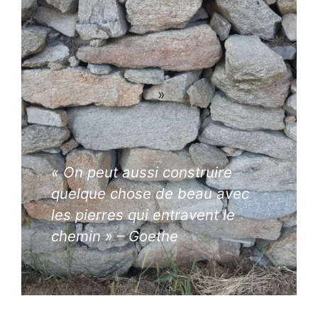
»
« On peut aussi construire
quelque chose de beau avec
les pierres qui entravent le
chemin »
– Goethe